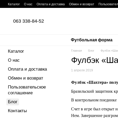
Перейти к основному контенту
Каталог
О нас
Оплата и доставка
Обмен и возврат
Пользовател
063 338-84-52
Футбольная форма
Каталог
Главная
Блог
Фулбэк «Шах
Фулбэк «Ша
О нас
Оплата и доставка
1 апреля 2019
Обмен и возврат
Фулбэк «Шахтера» пол
Пользовательское
Бразильский защитник кр
соглашение
В контрольном поединке 
Блог
Счет в игре был открыт 
Контакты
Нем. Завершение разгрома