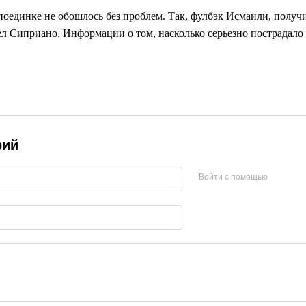
поединке не обошлось без проблем. Так, фулбэк Исмаили, получил
л Сиприано. Информации о том, насколько серьезно пострадало з
рий
Войти с помощью