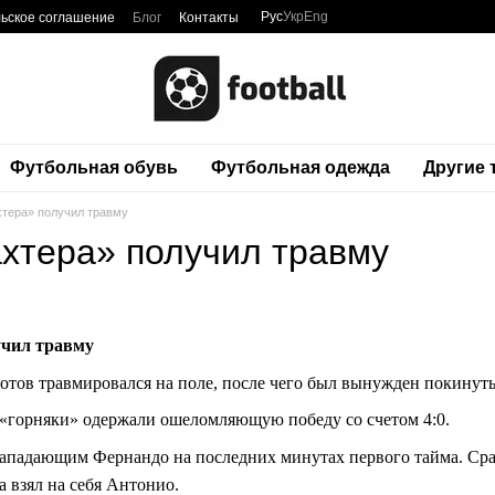
Рус
Укр
Eng
ьское соглашение
Блог
Контакты
Футбольная обувь
Футбольная одежда
Другие
тера» получил травму
хтера» получил травму
учил травму
отов травмировался на поле, после чего был вынужден покинуть
«горняки» одержали ошеломляющую победу со счетом 4:0.
нападающим Фернандо на последних минутах первого тайма. Сраз
 взял на себя Антонио.