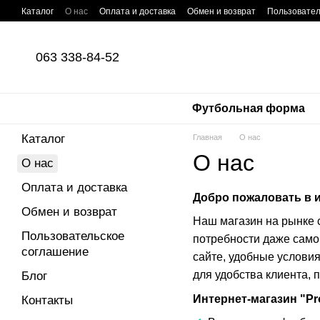
Перейти к основному контенту
Каталог
О нас
Оплата и доставка
Обмен и возврат
Пользовател
063 338-84-52
Футбольная форма
Каталог
Главная
О нас
О нас
О нас
Оплата и доставка
Добро пожаловать в и
Обмен и возврат
Наш магазин на рынке 
Пользовательское
потребности даже само
соглашение
сайте, удобные услови
для удобства клиента, 
Блог
Интернет-магазин "Pro
Контакты