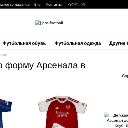
Рус
Укр
Eng
ьское соглашение
Блог
Контакты
Футбольная обувь
Футбольная одежда
Другие
енал
ю форму Арсенала в
Со