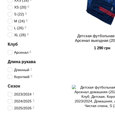
XXS (18)
6
XS (20)
6
S (22)
6
M (24)
6
L (26)
6
XL (28)
Детская футбольная
Арсенал выездная (20
Клуб
1 290 грн
6
Арсенал
Длина рукава
1
Длинный
5
Короткий
Сезон
1
2023/2024
3
2024/2025
2
2025/2026