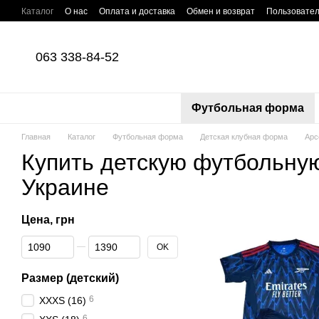
Перейти к основному контенту
Каталог
О нас
Оплата и доставка
Обмен и возврат
Пользовател
063 338-84-52
Футбольная форма
Главная
Каталог
Футбольная форма
Детская клубная форма
Арс
Купить детскую футбольну
Украине
Цена, грн
От Цена, грн
До Цена, грн
OK
Размер (детский)
6
XXXS (16)
6