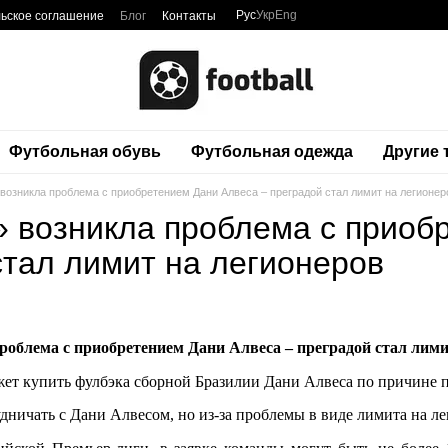
Рус
Укр
Eng
ьское соглашение
Блог
Контакты
Футбольная обувь
Футбольная одежда
Другие
 возникла проблема с приобретением Дани Алвеса – преградой стал лимит на легионер
» возникла проблема с приоб
стал лимит на легионеров
роблема с приобретением Дани Алвеса – преградой стал лими
ет купить фулбэка сборной Бразилии Дани Алвеса по причине пе
дничать с Дани Алвесом, но из-за проблемы в виде лимита на л