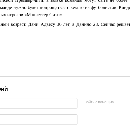
ийской Премьер-лиги, в заявке команды могут быть не более
манде нужно будет попрощаться с кем-то из футболистов. Канд
ных игроков «Манчестер Сити».
ный возраст. Дани Адвесу 36 лет, а Данило 28. Сейчас реша
рий
Войти с помощью