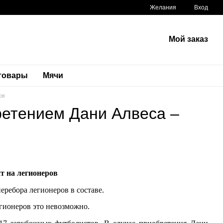
Желания
Вход
Мой заказ
 товары
Мячи
ов
ретением Дани Алвеса –
т на легионеров
ребора легионеров в составе.
егионеров это невозможно.