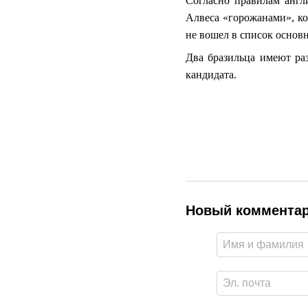
Согласно правилам англ
Алвеса «горожанами», ко
не вошел в список основ
Два бразильца имеют раз
кандидата.
Новый коммента