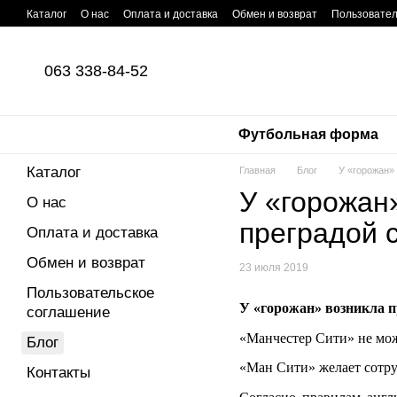
Перейти к основному контенту
Каталог
О нас
Оплата и доставка
Обмен и возврат
Пользовател
063 338-84-52
Футбольная форма
Каталог
Главная
Блог
У «горожан»
У «горожан
О нас
преградой 
Оплата и доставка
Обмен и возврат
23 июля 2019
Пользовательское
У «горожан» возникла п
соглашение
«Манчестер Сити» не мож
Блог
«Ман Сити» желает сотру
Контакты