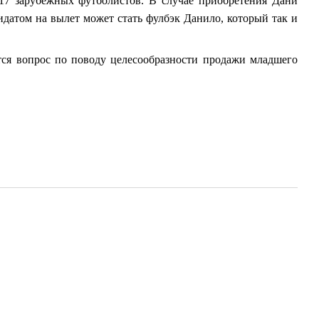
 17 зарубежных футболистов. В случае приобретения Дани
идатом на вылет может стать фулбэк Данило, который так и
ется вопрос по поводу целесообразности продажи младшего