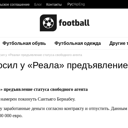
Рус
Укр
Eng
ьское соглашение
Блог
Контакты
Футбольная обувь
Футбольная одежда
Другие
сил у «Реала» предъявление статуса свободного агента
осил у «Реала» предъявление 
» предъявление статуса свободного агента
 намерен покинуть Сантьяго Бернабеу.
у заработанные деньги согласно контракту и отпустить. Данным
0 000 евро.