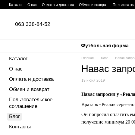
Перейти к основному контенту
Каталог
О нас
Оплата и доставка
Обмен и возврат
Пользовател
063 338-84-52
Футбольная форма
Каталог
Главная
Блог
Навас запро
Навас запр
О нас
Оплата и доставка
19 июня 2019
Обмен и возврат
Навас запросил у «Реала
Пользовательское
Вратарь «Реала» серьезно
соглашение
Он попросил оплатить ем
Блог
получение минимум 20 00
Контакты