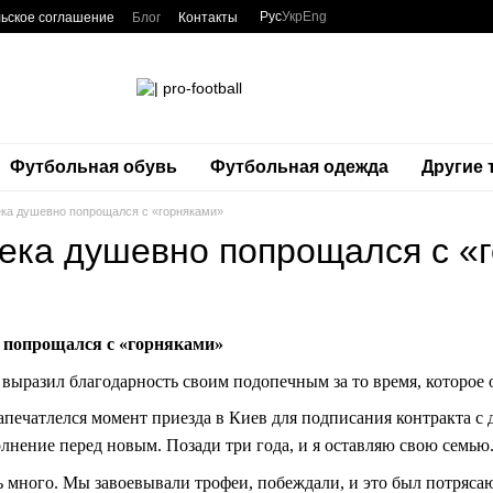
Рус
Укр
Eng
ьское соглашение
Блог
Контакты
Футбольная обувь
Футбольная одежда
Другие
ка душевно попрощался с «горняками»
ека душевно попрощался с «
 попрощался с «горняками»
выразил благодарность своим подопечным за то время, которое 
апечатлелся момент приезда в Киев для подписания контракта с
олнение перед новым. Позади три года, и я оставляю свою семью
ь много. Мы завоевывали трофеи, побеждали, и это был потряса