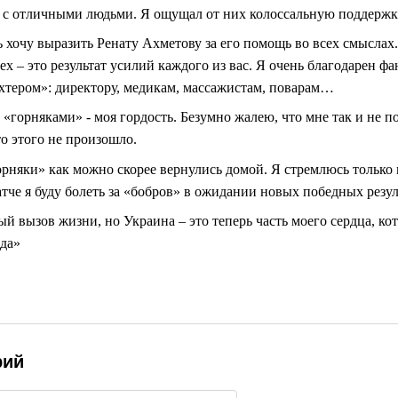
о с отличными людьми. Я ощущал от них колоссальную поддержку,
хочу выразить Ренату Ахметову за его помощь во всех смыслах.
х – это результат усилий каждого из вас. Я очень благодарен ф
ахтером»: директору, медикам, массажистам, поварам…
с «горняками» - моя гордость. Безумно жалею, что мне так и не 
то этого не произошло.
орняки» как можно скорее вернулись домой. Я стремлюсь только
че я буду болеть за «бобров» в ожидании новых победных резул
 вызов жизни, но Украина – это теперь часть моего сердца, кото
ода»
рий