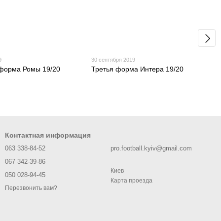
9
30 сентября 2019
форма Ромы 19/20
Третья форма Интера 19/20
Контактная информация
063 338-84-52
pro.football.kyiv@gmail.com
067 342-39-86
Киев
050 028-94-45
Карта проезда
Перезвонить вам?