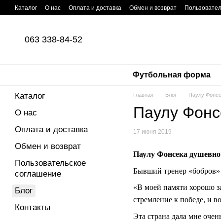
Перейти к основному контенту
Каталог
О нас
Оплата и доставка
Обмен и возврат
Пользовател
063 338-84-52
Футбольная форма
Каталог
Главная
Блог
Паулу Фонсе
Паулу Фонс
О нас
Оплата и доставка
17 июня 2019
Обмен и возврат
Паулу Фонсека душевно
Пользовательское
Бывший тренер «бобров» 
соглашение
«В моей памяти хорошо з
Блог
стремление к победе, и в
Контакты
Эта страна дала мне очен