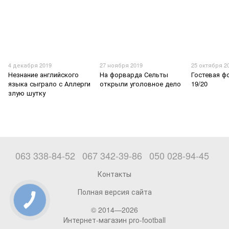
4 декабря 2019
27 ноября 2019
25 октября 2
Незнание английского
На форварда Сельты
Гостевая ф
языка сыграло с Аллерги
открыли уголовное дело
19/20
злую шутку
063 338-84-52
067 342-39-86
050 028-94-45
Контакты
Полная версия сайта
© 2014—2026
Интернет-магазин pro-football