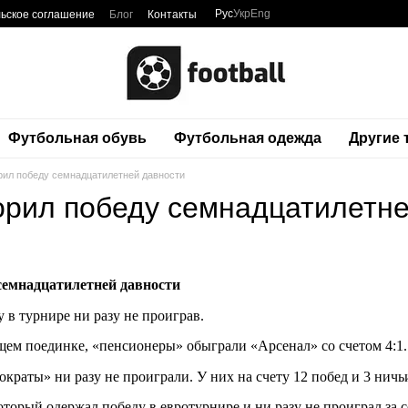
Рус
Укр
Eng
ьское соглашение
Блог
Контакты
Футбольная обувь
Футбольная одежда
Другие
рил победу семнадцатилетней давности
орил победу семнадцатилетне
семнадцатилетней давности
 в турнире ни разу не проиграв.
ем поединке, «пенсионеры» обыграли «Арсенал» со счетом 4:1.
краты» ни разу не проиграли. У них на счету 12 побед и 3 ничь
торый одержал победу в евротурнире и ни разу не проиграл за 