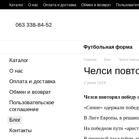
Перейти к основному контенту
Каталог
О нас
Оплата и доставка
Обмен и возврат
Пользовател
063 338-84-52
Футбольная форма
Каталог
Главная
Блог
Челси повто
Челси повт
О нас
Оплата и доставка
2 июня 2019
Обмен и возврат
Челси повторил победу 
Пользовательское
«Синие» одержали победу
соглашение
В Лиге Европы, в решающ
Блог
На победном пути «аристо
Контакты
В прошлый раз клубом, ко