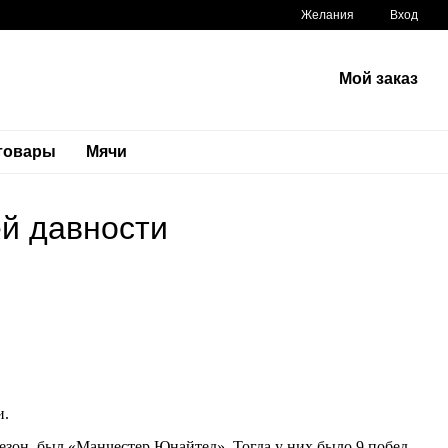
Желания
Вход
Мой заказ
 товары
Мячи
й давности
и.
сезон, был «Манчестер Юнайтед». Тогда у них было 9 побед