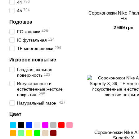
796
44
794
45
Сороконожки Nike Pha
FG
Подошва
2 699 грн
428
FG копочки
124
IC футзальная
294
TF многошиповки
Игровое покрытие
Гладкая, зальная
123
поверхность
Искусственные и
естественные жесткие
295
покрытия
427
Натуральный газон
Цвет
Сороконожки Nike Ai
Superfly X