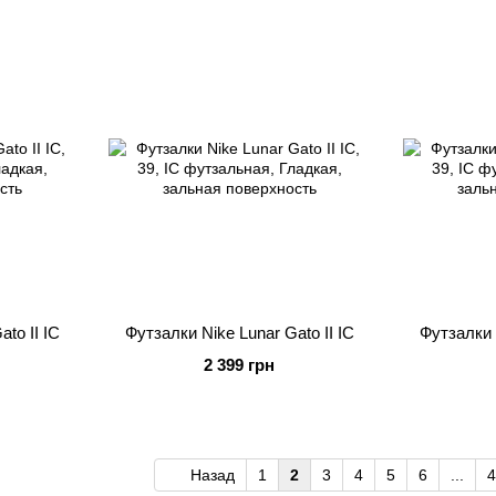
to II IC
Футзалки Nike Lunar Gato II IC
Футзалки N
2 399 грн
Назад
1
2
3
4
5
6
...
4