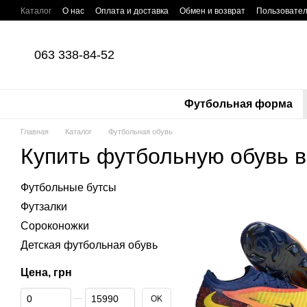
Перейти к основному контенту
Каталог
О нас
Оплата и доставка
Обмен и возврат
Пользовател
063 338-84-52
Футбольная форма
Главная
Каталог
Футбольная обувь
Купить футбольную обувь в
Футбольные бутсы
Футзалки
Cороконожки
Детская футбольная обувь
Цена, грн
От Цена, грн
До Цена, грн
OK