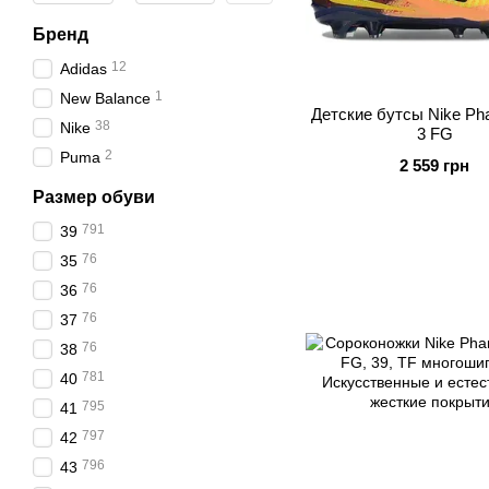
Бренд
12
Adidas
1
New Balance
Детские бутсы Nike P
38
Nike
3 FG
2
Puma
2 559 грн
Размер обуви
791
39
76
35
76
36
76
37
76
38
781
40
795
41
797
42
796
43