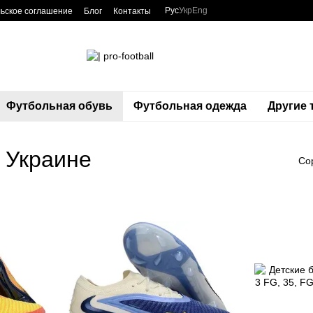
Рус
Укр
Eng
ьское соглашение
Блог
Контакты
Футбольная обувь
Футбольная одежда
Другие
 Украине
Со