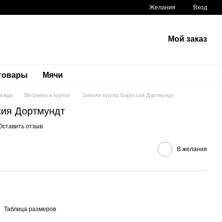
Желания
Вход
Мой заказ
 товары
Мячи
дежда
Ветровки и куртки
Зимняя куртка Боруссия Дортмундт
сия Дортмундт
Оставить отзыв
В желания
Таблица размеров