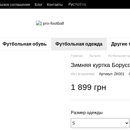
Рус
Укр
Eng
ьское соглашение
Блог
Контакты
Футбольная обувь
Футбольная одежда
Другие
Главная
Каталог
Футбольная о
Зимняя куртка Борус
Нет в наличии
Артикул: ZK001
1 899 грн
Размер одежды