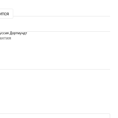
ится
уссия Дортмундт
антия