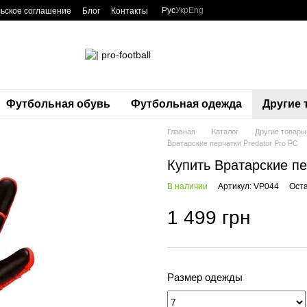
Рус
Укр
Eng
ьское соглашение
Блог
Контакты
Футбольная обувь
Футбольная одежда
Другие
Главная
Каталог
Другие товары
Вратарские перчатки Predator Pro PC
Купить Вратарские пе
В наличии
Артикул: VP044
Оста
1 499 грн
Размер одежды