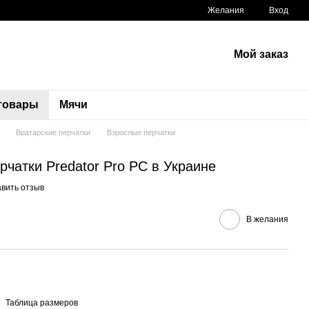
Желания
Вход
Мой заказ
 товары
Мячи
Вратарские перчатки
Взрослые перчатки
рчатки Predator Pro PC в Украине
вить отзыв
В желания
Таблица размеров