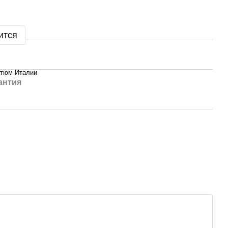
ится
стюм Италии
антия