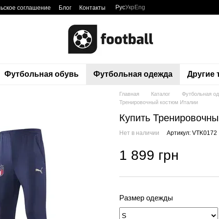
Рус
Укр
Eng
ьское соглашение
Блог
Контакты
Футбольная обувь
Футбольная одежда
Другие
Главная
Каталог
Футбольная о
Тренировочный костюм Италии
Купить Тренировочны
Нет в наличии
Артикул: VTK0172
1 899 грн
Размер одежды