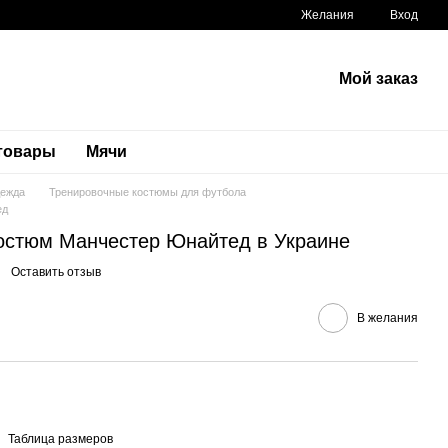
Желания
Вход
Мой заказ
 товары
Мячи
дежда
Тренировочные костюмы для футбола
ед
остюм Манчестер Юнайтед в Украине
Оставить отзыв
В желания
Таблица размеров