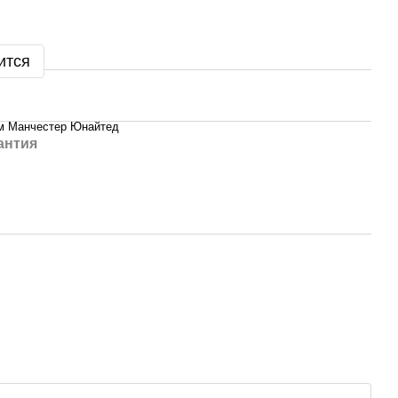
ится
м Манчестер Юнайтед
антия