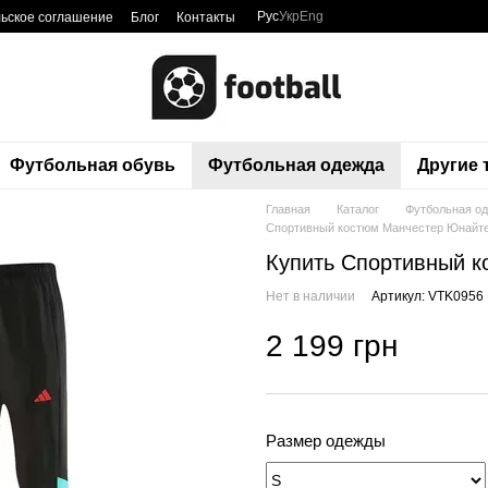
Рус
Укр
Eng
ьское соглашение
Блог
Контакты
Футбольная обувь
Футбольная одежда
Другие
Главная
Каталог
Футбольная о
Спортивный костюм Манчестер Юнайт
Купить Спортивный к
Нет в наличии
Артикул: VTK0956
2 199 грн
Размер одежды