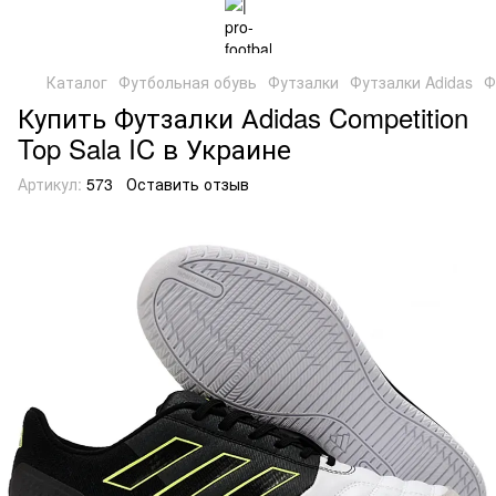
Каталог
Футбольная обувь
Футзалки
Футзалки Adidas
Ф
Купить Футзалки Аdidas Competition
Top Sala IC в Украине
Артикул:
573
Оставить отзыв