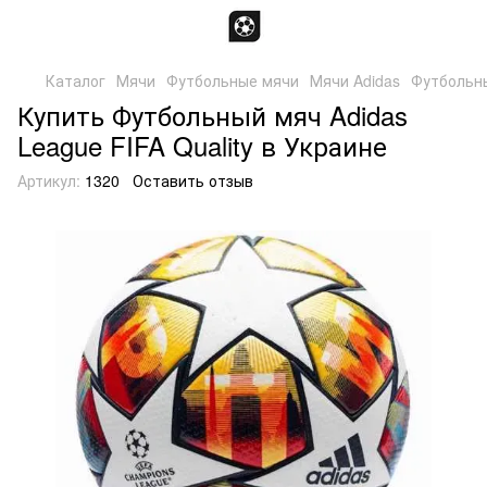
Каталог
Мячи
Футбольные мячи
Мячи Adidas
Футбольны
Купить Футбольный мяч Adidas
League FIFA Quality в Украине
Артикул:
1320
Оставить отзыв