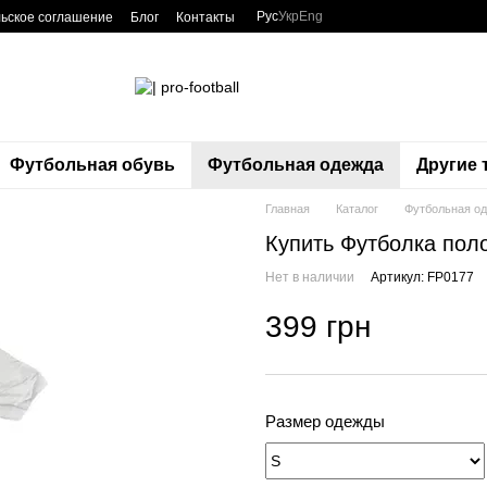
Рус
Укр
Eng
ьское соглашение
Блог
Контакты
Футбольная обувь
Футбольная одежда
Другие
Главная
Каталог
Футбольная о
Купить Футболка пол
Нет в наличии
Артикул: FP0177
399 грн
Размер одежды