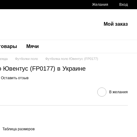
Желания
Вход
Мой заказ
 товары
Мячи
дежда
Футболки поло
Футболка поло Ювентус (FP0177)
о Ювентус (FP0177) в Украине
Оставить отзыв
В желания
Таблица размеров