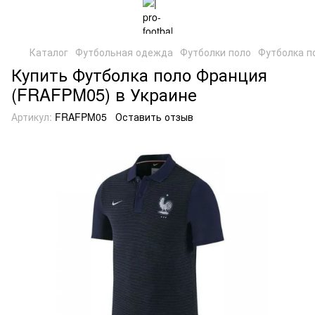
Каталог
Футбольная одежда
Футболки поло
Футболка п
Купить Футболка поло Франция
(FRAFPM05) в Украине
Артикул:
FRAFPM05
Оставить отзыв