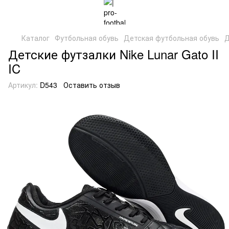
Каталог
Футбольная обувь
Детская футбольная обувь
Д
Детские футзалки Nike Lunar Gato II
IC
Артикул:
D543
Оставить отзыв