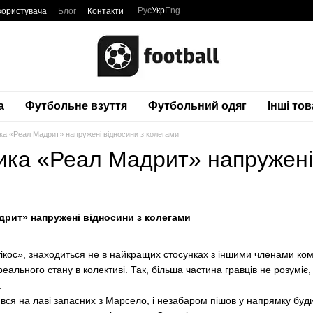
Рус
Укр
Eng
користувача
Блог
Контакти
а
Футбольне взуття
Футбольний одяг
Інші то
ка «Реал Мадрит» напружені відносини з колегами
ика «Реал Мадрит» напружені
дрит» напружені відносини з колегами
тікос», знаходиться не в найкращих стосунках з іншими членами ко
еального стану в колективі. Так, більша частина гравців не розуміє
.
ся на лаві запасних з Марсело, і незабаром пішов у напрямку будинк