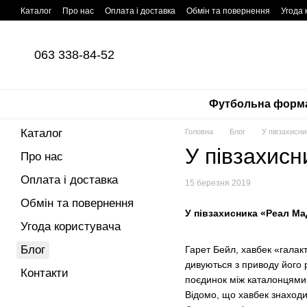
Перейти до основного контенту
Каталог
Про нас
Оплата і доставка
Обмін та повернення
Угода 
063 338-84-52
Футбольна форм
Каталог
Головна
Блог
У півзахисни
У півзахисн
Про нас
Оплата і доставка
15 березня 2019
Обмін та повернення
У півзахисника «Реал Ма
Угода користувача
Блог
Гарет Бейл, хавбек «галак
дивуються з приводу його р
Контакти
поєдинок між каталонцями
Відомо, що хавбек знаходив