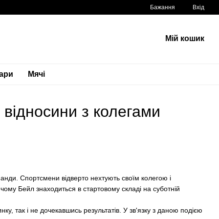
Бажання
Вхід
Мій кошик
вари
Мячі
 відносини з колегами
манди. Спортсмени відверто нехтують своїм колегою і
, чому Бейл знаходиться в стартовому складі на суботній
у, так і не дочекавшись результатів. У зв'язку з даною подією