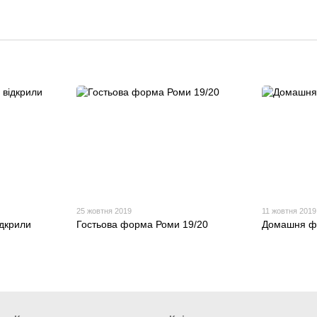
25 жовтня 2019
11 жовтня 2019
дкрили
Гостьова форма Роми 19/20
Домашня ф