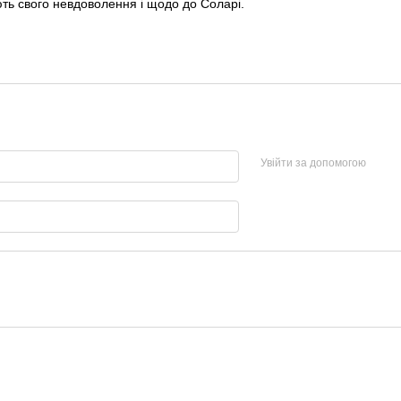
ють свого невдоволення і щодо до Соларі.
Увійти за допомогою