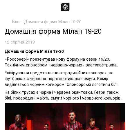
Блог
Домашня форма Мілан 19-20
Домашня форма Мілан 19-20
12 серпня 2019
Домашня форма Мілан 19-20
«Россонері» презентував нову форму на сезон 19/20.
Технічним спонсором «червоно-чорних» виступаетpuma.
Екіпірування представлена в традиційних кольорах, на
футболках є червоно-чорні вертикальні смуги. Комір
виділяється чорним кольором. Спонсорські логотипи білі.
На білих трусах є чорна і червона окантовки. Гетри також
білі, посередині мають смуги чорного і червоного кольорів.