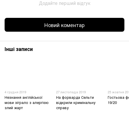
Додайте перший відгук
Новий коментар
Інші записи
4 грудня 2019
27 листопада 2019
25 жовтня 20
Незнання англійської
На форварда Сельти
Гостьова ф
мови зіграло з алергією
відкрили кримінальну
19/20
злий жарт
справу