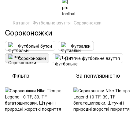
Каталог
Футбольне взуття
Cороконожки
Cороконожки
Футбольні бутси
Футзалки
Cороконожки
Дитяче футбольне взуття
Фільтр
За популярністю