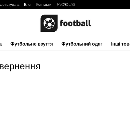
Рус
Укр
Eng
користувача
Блог
Контакти
а
Футбольне взуття
Футбольний одяг
Інші то
овернення