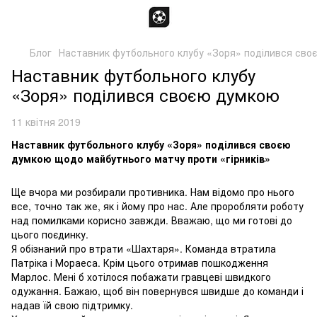
Блог
Наставник футбольного клубу «Зоря» поділився сво
Наставник футбольного клубу
«Зоря» поділився своєю думкою
11 квітня 2019
Наставник футбольного клубу «Зоря» поділився своєю
думкою щодо майбутнього матчу проти «гірників»
Ще вчора ми розбирали противника. Нам відомо про нього
все, точно так же, як і йому про нас. Але проробляти роботу
над помилками корисно завжди. Вважаю, що ми готові до
цього поєдинку.
Я обізнаний про втрати «Шахтаря». Команда втратила
Патріка і Мораеса. Крім цього отримав пошкодження
Марлос. Мені б хотілося побажати гравцеві швидкого
одужання. Бажаю, щоб він повернувся швидше до команди і
надав їй свою підтримку.