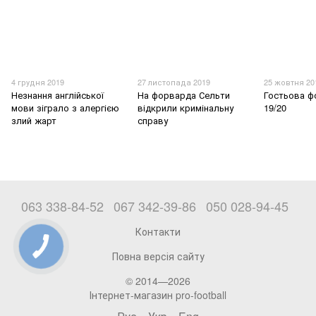
4 грудня 2019
27 листопада 2019
25 жовтня 20
Незнання англійської
На форварда Сельти
Гостьова ф
мови зіграло з алергією
відкрили кримінальну
19/20
злий жарт
справу
063 338-84-52
067 342-39-86
050 028-94-45
Контакти
Повна версія сайту
© 2014—2026
Інтернет-магазин pro-football