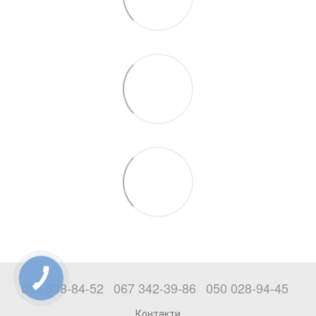
063 338-84-52
067 342-39-86
050 028-94-45
Контакти