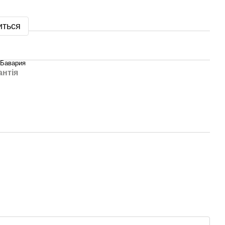
иться
 Бавария
антія