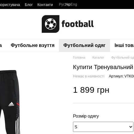
Рус
Укр
Eng
користувача
Блог
Контакти
а
Футбольне взуття
Футбольний одяг
Інші то
Головна
Каталог
Футбольний од
Купити Тренувальний 
Немає в наявності
Артикул: VTK0
1 899 грн
Розмір одягу