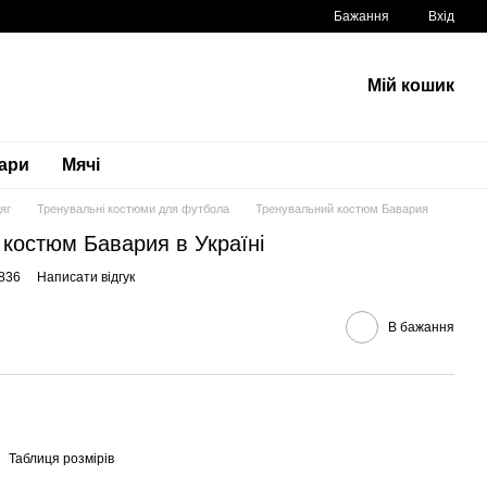
Бажання
Вхід
Мій кошик
вари
Мячі
яг
Тренувальні костюми для футбола
Тренувальний костюм Бавария
костюм Бавария в Україні
836
Написати відгук
В бажання
Таблиця розмірів