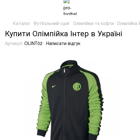
Каталог
Футбольний одяг
Олімпійки та кофти
Олімпійка 
Купити Олімпійка Інтер в Україні
Артикул:
OLINT02
Написати відгук