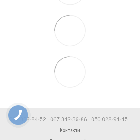
063 338-84-52
067 342-39-86
050 028-94-45
Контакти