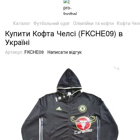
Каталог
Футбольний одяг
Олімпійки та кофти
Кофта Чел
Купити Кофта Челсі (FKCHE09) в
Україні
Артикул:
FKCHE09
Написати відгук